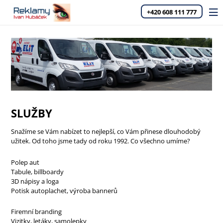
+420 608 111 777
SLUŽBY
Snažíme se Vám nabízet to nejlepší, co Vám přinese dlouhodobý
užitek. Od toho jsme tady od roku 1992. Co všechno umíme?
Polep aut
Tabule, billboardy
3D nápisy a loga
Potisk autoplachet, výroba bannerů
Firemní branding
Vizitky, letáky, samolepky